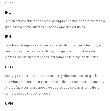
vigas
:
IPE
Suelen ser consideradas como las
vigas
principales de proyectos a
gran escala como puentes, túneles y grandes edificios.
IPN
Este tipo de
viga
se caracteriza por resistir muy bien la fricción, el
peso y los impactos. Se la utiliza, por ejemplo, como base de
plantas industriales y fábricas, así como en la creación de rieles.
HEB
Son
vigas
laminadas, con forma de H y alas más anchas que las de
una
viga
IPN o
IPE
. Se utilizan sobre todo para construir columnas y
pilotes (que son una especie de postes que se clavan en la tierra,
como base de una construcción).
UPN