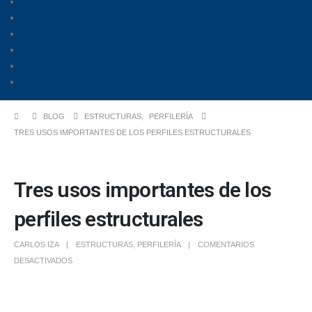
Soluciones360°
Aceroláser
Construyendo Igualdad
Blog
Servicios
Videos
BLOG
ESTRUCTURAS
,
PERFILERÍA
TRES USOS IMPORTANTES DE LOS PERFILES ESTRUCTURALES
Tres usos importantes de los
perfiles estructurales
CARLOS IZA
ESTRUCTURAS
,
PERFILERÍA
COMENTARIOS
DESACTIVADOS