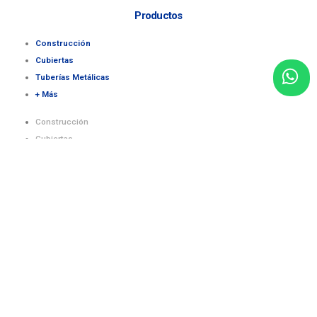
Productos
Construcción
Cubiertas
Tuberías Metálicas
+ Más
Construcción
Cubiertas
Tuberías Metálicas
+ Más
Informacion de contacto
Email:
info@acerocenter.com.ec
Numero de telefono:
+593 98 801 2075
Nuestras redes sociales