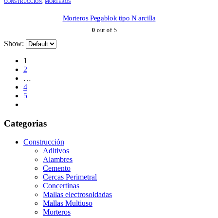
CONSTRUCCIÓN
,
MORTEROS
Morteros Pegablok tipo N arcilla
0
out of 5
Show:
1
2
…
4
5
Categorias
Construcción
Aditivos
Alambres
Cemento
Cercas Perimetral
Concertinas
Mallas electrosoldadas
Mallas Multiuso
Morteros