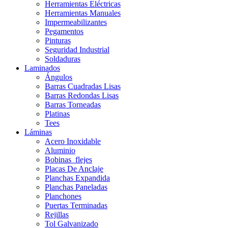
Herramientas Eléctricas
Herramientas Manuales
Impermeabilizantes
Pegamentos
Pinturas
Seguridad Industrial
Soldaduras
Laminados
Ángulos
Barras Cuadradas Lisas
Barras Redondas Lisas
Barras Torneadas
Platinas
Tees
Láminas
Acero Inoxidable
Aluminio
Bobinas_flejes
Placas De Anclaje
Planchas Expandida
Planchas Paneladas
Planchones
Puertas Terminadas
Rejillas
Tol Galvanizado