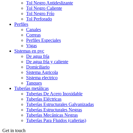
Tol Negro Antideslizante
Tol Negro Caliente
Tol Negro Frío
Tol Perforado
Perfiles
Canales
Correas
Perfiles Especiales
Vigas
Sistemas en pvc
De agua fría
De agua fría y caliente
Domiciliario
Sistema Agricola
Sistema electrico
Tanques
Tuberías metálicas
Tuberias De Acero Inoxidable
Tuberías Eléctricas
Tuberías Estructurales Galvanizadas
Tuberías Estructurales Negras
Tuberías Mecánicas Negras
Tuberías Para Fluidos (cañerias)
Get in touch