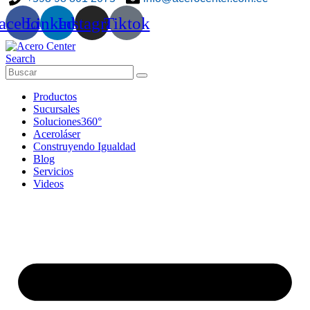
acebook
Linkedin
Instagram
Tiktok
Search
Productos
Sucursales
Soluciones360°
Aceroláser
Construyendo Igualdad
Blog
Servicios
Videos