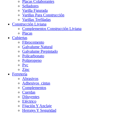
Placas Colaborantes
Selladores
Varilla Figurada
Varillas Para Construcción
Varillas Trefiladas
Construcción Liviana
Complementos Construcción Liviana
Placas
Cubiertas
Fibrocemento
Galvalume Natural
Galvalume Prepintado
Policarbonato
Polipropeno
Pvc
Zinc
Ferretería
Abrasivos
Adhesivos_cintas
Complementos
Cuerdas
Diluyentes
Eléctrico
Fijación Y Anclaje
Herrajes Y Seguridad