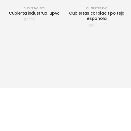
HOT
HOT
CUBIERTAS
,
PVC
CUBIERTAS
,
PVC
Cubierta industrual upvc
Cubiertas corplac tipo teja
española
0
out of 5
0
out of 5