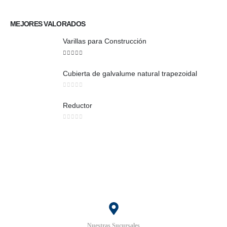
0
out of 5
MEJORES VALORADOS
Varillas para Construcción
5
out of 5
Cubierta de galvalume natural trapezoidal
0
out of 5
Reductor
0
out of 5
Nuestras Sucursales