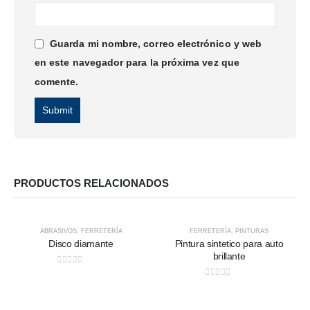
Guarda mi nombre, correo electrónico y web
en este navegador para la próxima vez que
comente.
PRODUCTOS RELACIONADOS
HOT
ABRASIVOS
,
FERRETERÍA
FERRETERÍA
,
PINTURAS
Disco diamante
Pintura sintetico para auto
brillante
0
out of 5
0
out of 5