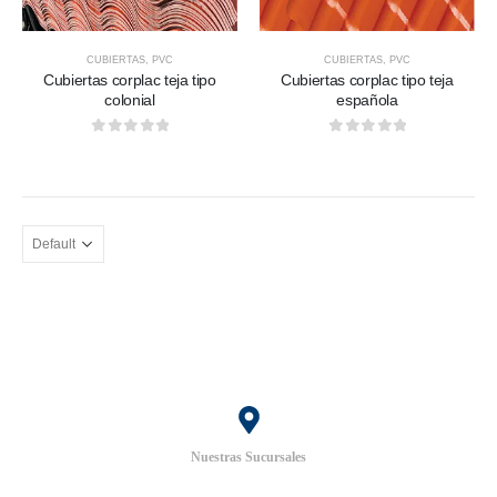
CUBIERTAS
,
PVC
CUBIERTAS
,
PVC
Cubiertas corplac teja tipo
Cubiertas corplac tipo teja
colonial
española
0
out of 5
0
out of 5
Nuestras Sucursales