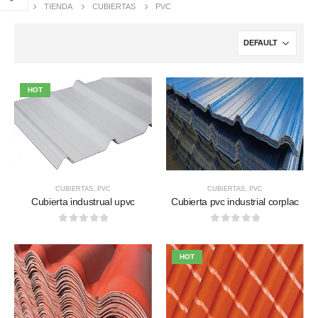
TIENDA
CUBIERTAS
PVC
HOT
CUBIERTAS
,
PVC
CUBIERTAS
,
PVC
Cubierta industrual upvc
Cubierta pvc industrial corplac
0
out of 5
0
out of 5
HOT