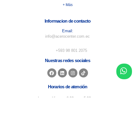
+ Más
Informacion de contacto
Email:
info@acerocenter.com.ec
Numero de telefono:
+593 98 801 2075
Nuestras redes sociales
Horarios de atención
Lunes a Viernes: 8:00 am a 5:00 pm
Sábados: 8:00 am a 12:30 pm
Domingo: Cerrado