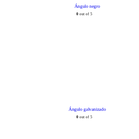
Ángulo negro
0
out of 5
Ángulo galvanizado
0
out of 5