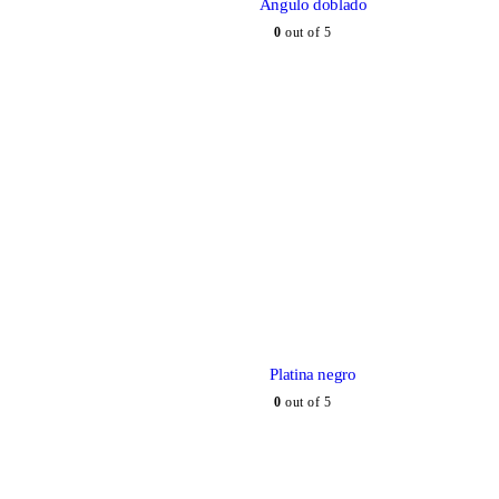
Ángulo doblado
0
out of 5
Platina negro
0
out of 5