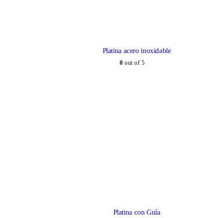
Platina acero inoxidable
0
out of 5
Platina con Guía