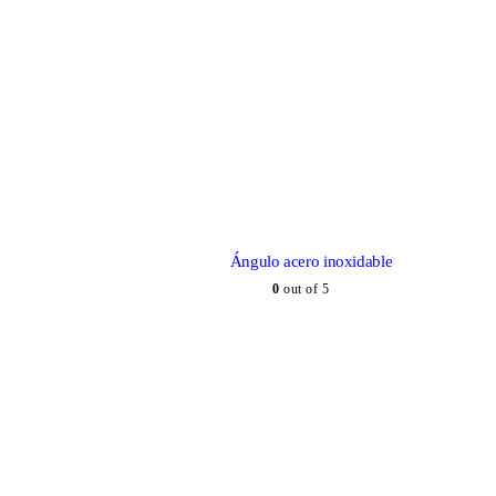
Ángulo acero inoxidable
0
out of 5