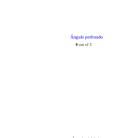
Ángulo perforado
0
out of 5