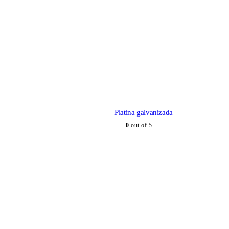
Platina galvanizada
0
out of 5