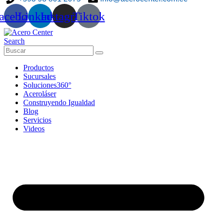
acebook
Linkedin
Instagram
Tiktok
Search
Productos
Sucursales
Soluciones360°
Aceroláser
Construyendo Igualdad
Blog
Servicios
Videos