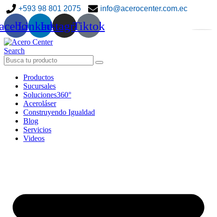
+593 98 801 2075
info@acerocenter.com.ec
acebook
Linkedin
Instagram
Tiktok
Search
Productos
Sucursales
Soluciones360°
Aceroláser
Construyendo Igualdad
Blog
Servicios
Videos