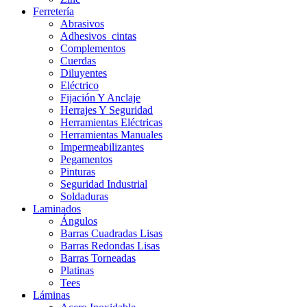
Ferretería
Abrasivos
Adhesivos_cintas
Complementos
Cuerdas
Diluyentes
Eléctrico
Fijación Y Anclaje
Herrajes Y Seguridad
Herramientas Eléctricas
Herramientas Manuales
Impermeabilizantes
Pegamentos
Pinturas
Seguridad Industrial
Soldaduras
Laminados
Ángulos
Barras Cuadradas Lisas
Barras Redondas Lisas
Barras Torneadas
Platinas
Tees
Láminas