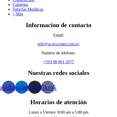
Cubiertas
Tuberías Metálicas
+ Más
Informacion de contacto
Email:
info@acerocenter.com.ec
Numero de telefono:
+593 98 801 2075
Nuestras redes sociales
acebook
Linkedin
Instagram
Tiktok
Horarios de atención
Lunes a Viernes: 8:00 am a 5:00 pm