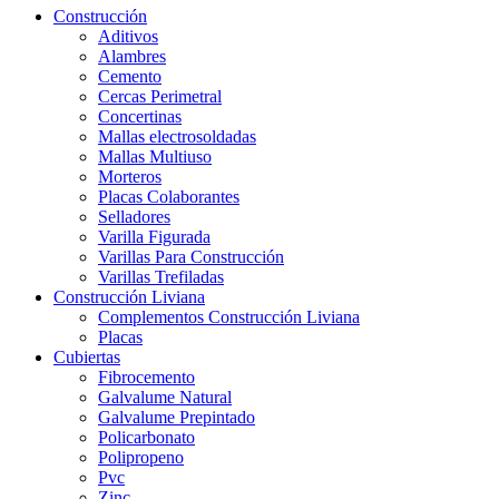
Construcción
Aditivos
Alambres
Cemento
Cercas Perimetral
Concertinas
Mallas electrosoldadas
Mallas Multiuso
Morteros
Placas Colaborantes
Selladores
Varilla Figurada
Varillas Para Construcción
Varillas Trefiladas
Construcción Liviana
Complementos Construcción Liviana
Placas
Cubiertas
Fibrocemento
Galvalume Natural
Galvalume Prepintado
Policarbonato
Polipropeno
Pvc
Zinc