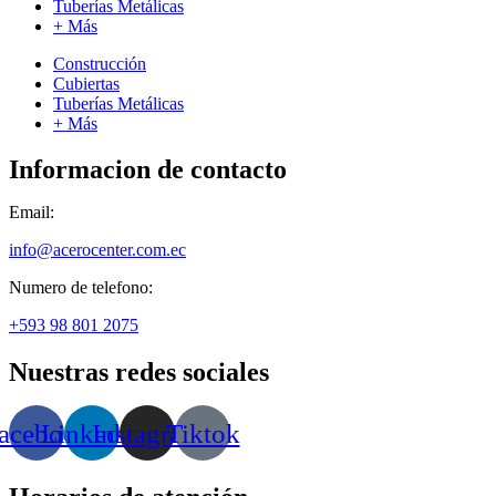
Tuberías Metálicas
+ Más
Construcción
Cubiertas
Tuberías Metálicas
+ Más
Informacion de contacto
Email:
info@acerocenter.com.ec
Numero de telefono:
+593 98 801 2075
Nuestras redes sociales
acebook
Linkedin
Instagram
Tiktok