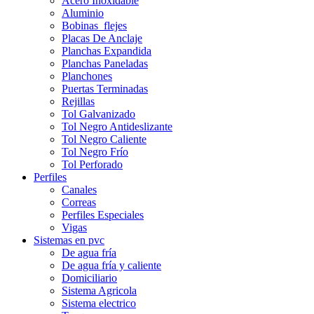
Acero Inoxidable
Aluminio
Bobinas_flejes
Placas De Anclaje
Planchas Expandida
Planchas Paneladas
Planchones
Puertas Terminadas
Rejillas
Tol Galvanizado
Tol Negro Antideslizante
Tol Negro Caliente
Tol Negro Frío
Tol Perforado
Perfiles
Canales
Correas
Perfiles Especiales
Vigas
Sistemas en pvc
De agua fría
De agua fría y caliente
Domiciliario
Sistema Agricola
Sistema electrico