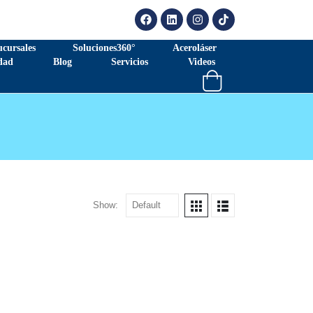
ucursales
Soluciones360°
Aceroláser
dad
Blog
Servicios
Videos
Show: