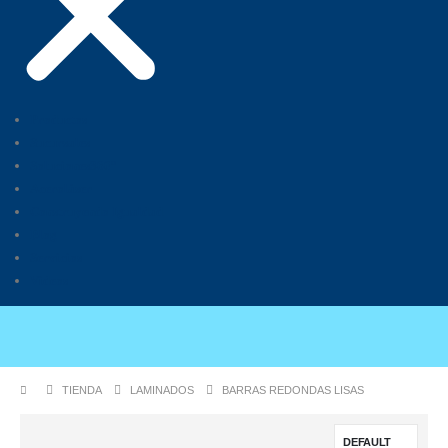
Productos
Sucursales
Soluciones360°
Aceroláser
Construyendo Igualdad
Blog
Servicios
Videos
TIENDA
LAMINADOS
BARRAS REDONDAS LISAS