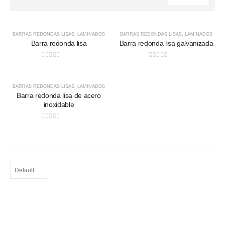
BARRAS REDONDAS LISAS
,
LAMINADOS
BARRAS REDONDAS LISAS
,
LAMINADOS
Barra redonda lisa
Barra redonda lisa galvanizada
0
out of 5
0
out of 5
BARRAS REDONDAS LISAS
,
LAMINADOS
Barra redonda lisa de acero
inoxidable
0
out of 5