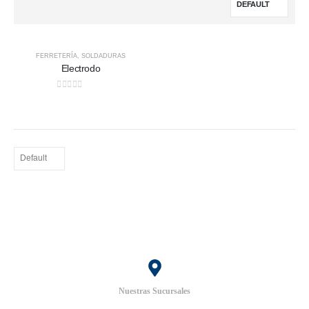
FERRETERÍA
,
SOLDADURAS
Electrodo
0
out of 5
Nuestras Sucursales