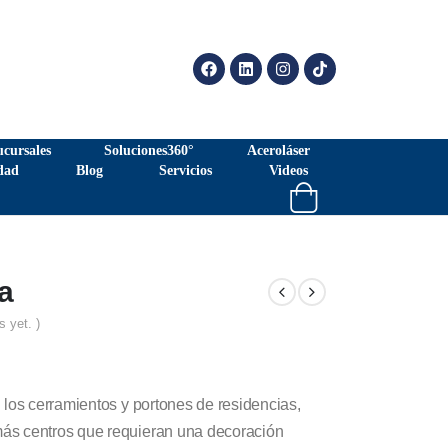
ucursales
Soluciones360°
Aceroláser
dad
Blog
Servicios
Videos
a
s yet. )
n los cerramientos y portones de residencias,
más centros que requieran una decoración