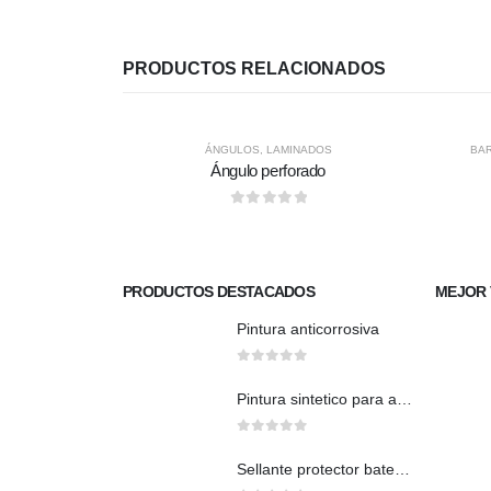
PRODUCTOS RELACIONADOS
ÁNGULOS
,
LAMINADOS
BA
Ángulo perforado
0
out of 5
PRODUCTOS DESTACADOS
MEJOR 
Pintura anticorrosiva
0
out of 5
Pintura sintetico para auto brillante
0
out of 5
Sellante protector bate piedra