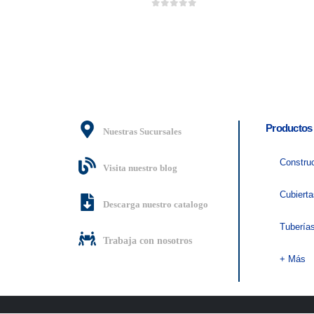
0
out of 5
Productos
Nuestras Sucursales
Constru
Visita nuestro blog
Cubiert
Descarga nuestro catalogo
Tubería
Trabaja con nosotros
+ Más