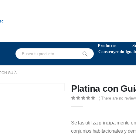
ec
Productos
S
Construyendo Igual
CON GUÍA
Platina con Guí
( There are no review
0
out of 5
Se las utiliza principalmente e
conjuntos habitacionales y de