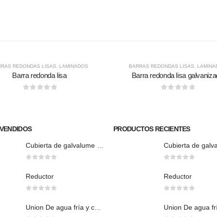
RRAS REDONDAS LISAS
,
LAMINADOS
BARRAS REDONDAS LISAS
,
LAMINA
Barra redonda lisa
Barra redonda lisa galvaniz
0
out of 5
0
out of 5
VENDIDOS
PRODUCTOS RECIENTES
Cubierta de galvalume natural trapezoidal
0
out of 5
0
out of 5
Reductor
Reductor
0
out of 5
0
out of 5
Union De agua fría y caliente