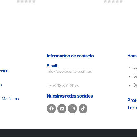
0
out of 5
0
out of 5
Informacion de contacto
Hora
Email:
L
cción
info@acerocenter.com.ec
S
Numero de telefono:
as
D
+593 98 801 2075
Nuestras redes sociales
s Metálicas
Prot
Térm