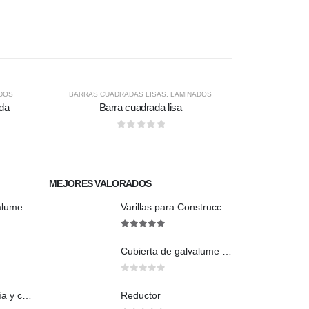
DOS
BARRAS CUADRADAS LISAS
,
LAMINADOS
ada
Barra cuadrada lisa
0
out of 5
MEJORES VALORADOS
Cubierta de galvalume natural trapezoidal
Varillas para Construcción
5
out of 5
Cubierta de galvalume natural trapezoidal
0
out of 5
Union De agua fría y caliente
Reductor