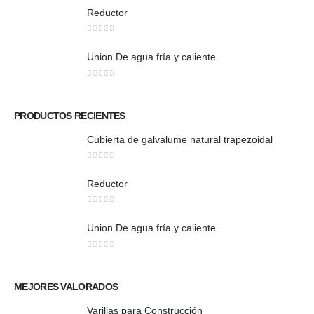
Reductor
0
out of 5
Union De agua fría y caliente
0
out of 5
PRODUCTOS RECIENTES
Cubierta de galvalume natural trapezoidal
0
out of 5
Reductor
0
out of 5
Union De agua fría y caliente
0
out of 5
MEJORES VALORADOS
Varillas para Construcción