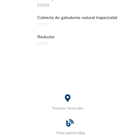
5
out of 5
Cubierta de galvalume natural trapezoidal
0
out of 5
Reductor
0
out of 5
Nuestras Sucursales
Visita nuestro blog