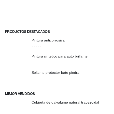
PRODUCTOS DESTACADOS
Pintura anticorrosiva
0
out of 5
Pintura sintetico para auto brillante
0
out of 5
Sellante protector bate piedra
0
out of 5
MEJOR VENDIDOS
Cubierta de galvalume natural trapezoidal
0
out of 5