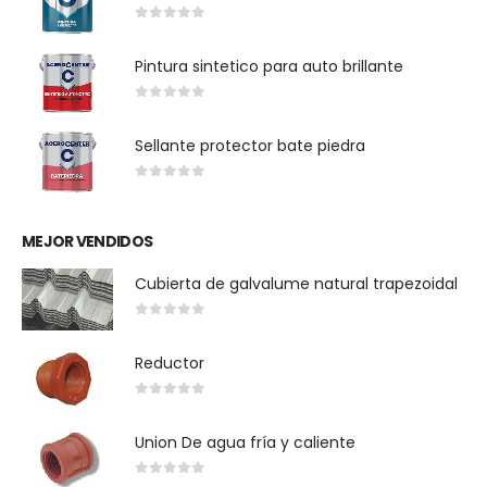
0
out of 5
Pintura sintetico para auto brillante
0
out of 5
Sellante protector bate piedra
0
out of 5
MEJOR VENDIDOS
Cubierta de galvalume natural trapezoidal
0
out of 5
Reductor
0
out of 5
Union De agua fría y caliente
0
out of 5