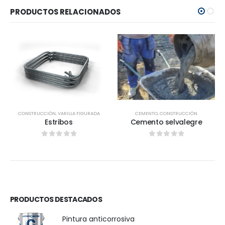
PRODUCTOS RELACIONADOS
CONSTRUCCIÓN
,
VARILLA FIGURADA
CEMENTO
,
CONSTRUCCIÓN
Estribos
Cemento selvalegre
0
out of 5
0
out of 5
PRODUCTOS DESTACADOS
Pintura anticorrosiva