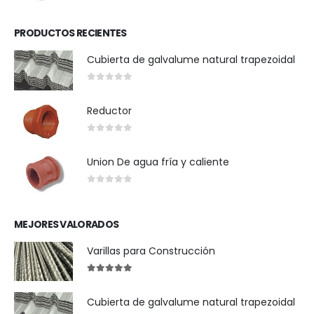
PRODUCTOS RECIENTES
Cubierta de galvalume natural trapezoidal
0
out of 5
Reductor
0
out of 5
Union De agua fría y caliente
0
out of 5
MEJORES VALORADOS
Varillas para Construcción
5
out of 5
Cubierta de galvalume natural trapezoidal