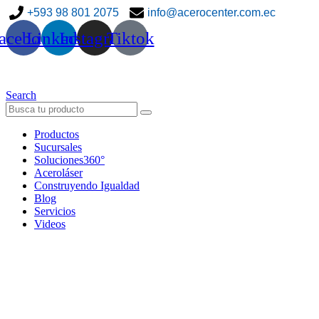
+593 98 801 2075
info@acerocenter.com.ec
acebook
Linkedin
Instagram
Tiktok
Search
Productos
Sucursales
Soluciones360°
Aceroláser
Construyendo Igualdad
Blog
Servicios
Videos