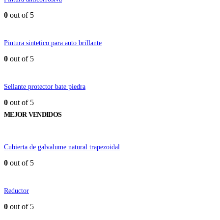
0
out of 5
Pintura sintetico para auto brillante
0
out of 5
Sellante protector bate piedra
0
out of 5
MEJOR VENDIDOS
Cubierta de galvalume natural trapezoidal
0
out of 5
Reductor
0
out of 5