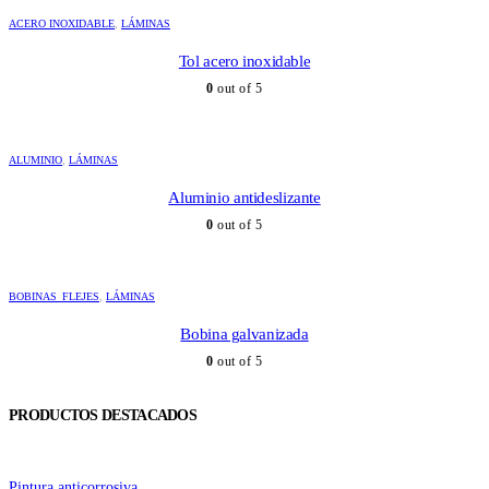
ACERO INOXIDABLE
,
LÁMINAS
Tol acero inoxidable
0
out of 5
ALUMINIO
,
LÁMINAS
Aluminio antideslizante
0
out of 5
BOBINAS_FLEJES
,
LÁMINAS
Bobina galvanizada
0
out of 5
PRODUCTOS DESTACADOS
Pintura anticorrosiva