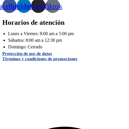
acebook
Linkedin
Instagram
Tiktok
Horarios de atención
Lunes a Viernes: 8:00 am a 5:00 pm
Sábados: 8:00 am a 12:30 pm
Domingo: Cerrado
Protección de uso de datos
Términos y condiciones de promociones