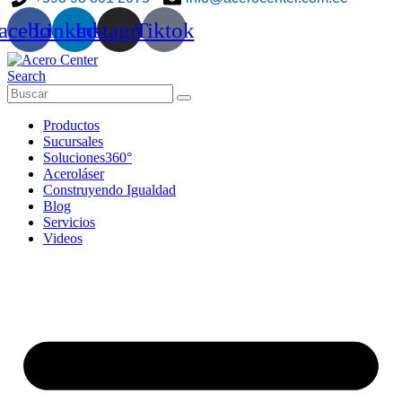
acebook
Linkedin
Instagram
Tiktok
Search
Productos
Sucursales
Soluciones360°
Aceroláser
Construyendo Igualdad
Blog
Servicios
Videos