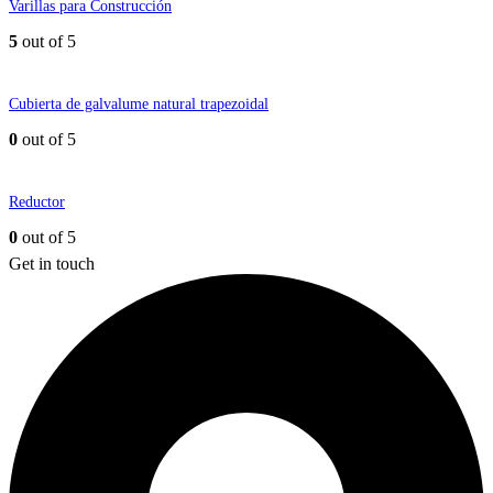
Varillas para Construcción
5
out of 5
Cubierta de galvalume natural trapezoidal
0
out of 5
Reductor
0
out of 5
Get in touch