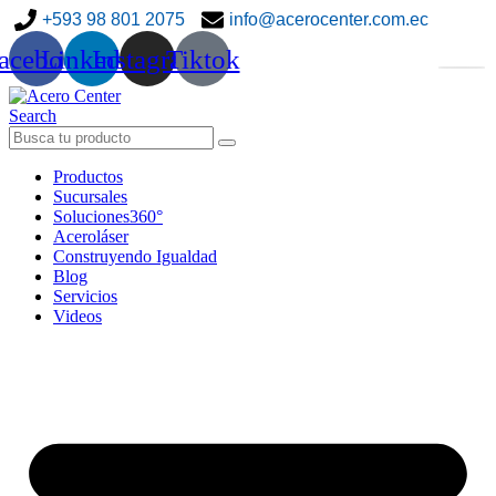
+593 98 801 2075
info@acerocenter.com.ec
acebook
Linkedin
Instagram
Tiktok
Search
Productos
Sucursales
Soluciones360°
Aceroláser
Construyendo Igualdad
Blog
Servicios
Videos