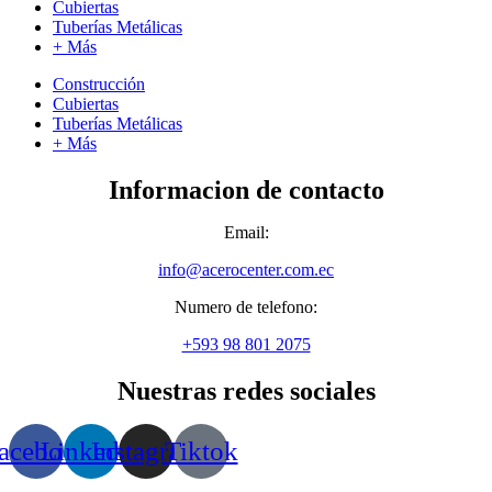
Cubiertas
Tuberías Metálicas
+ Más
Construcción
Cubiertas
Tuberías Metálicas
+ Más
Informacion de contacto
Email:
info@acerocenter.com.ec
Numero de telefono:
+593 98 801 2075
Nuestras redes sociales
acebook
Linkedin
Instagram
Tiktok