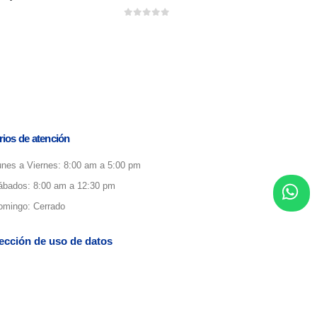
0
out of 5
rios de atención
unes a Viernes: 8:00 am a 5:00 pm
ábados: 8:00 am a 12:30 pm
omingo: Cerrado
ección de uso de datos
inos y condiciones de promociones