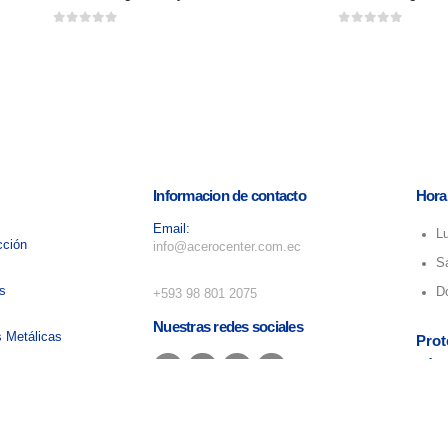
0
out of 5
0
out of 5
Informacion de contacto
Hora
Email:
L
cción
info@acerocenter.com.ec
S
Numero de telefono:
as
D
+593 98 801 2075
Nuestras redes sociales
s Metálicas
Prot
Térm