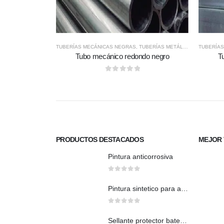
TUBERÍAS MECÁNICAS NEGRAS
,
TUBERÍAS METÁLICAS
TUBERÍA
Tubo mecánico redondo negro
T
0
out of 5
PRODUCTOS DESTACADOS
MEJOR 
Pintura anticorrosiva
0
out of 5
Pintura sintetico para auto brillante
0
out of 5
Sellante protector bate piedra