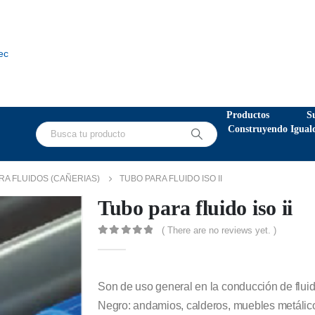
ec
Productos
S
Construyendo Igual
RA FLUIDOS (CAÑERIAS)
TUBO PARA FLUIDO ISO II
Tubo para fluido iso ii
( There are no reviews yet. )
0
out of 5
Son de uso general en la conducción de fluid
Negro: andamios, calderos, muebles metálicos,