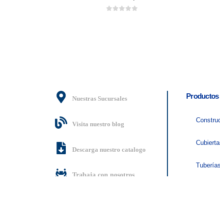
0
out of 5
Productos
Nuestras Sucursales
Constru
Visita nuestro blog
Cubiert
Descarga nuestro catalogo
Tubería
Trabaja con nosotros
+ Más