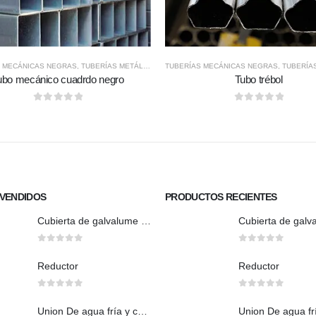
S MECÁNICAS NEGRAS
,
TUBERÍAS METÁLICAS
TUBERÍAS MECÁNICAS NEGRAS
,
TUBERÍAS 
ubo mecánico cuadrdo negro
Tubo trébol
0
out of 5
0
out of 5
VENDIDOS
PRODUCTOS RECIENTES
Cubierta de galvalume natural trapezoidal
0
out of 5
0
out of 5
Reductor
Reductor
0
out of 5
0
out of 5
Union De agua fría y caliente