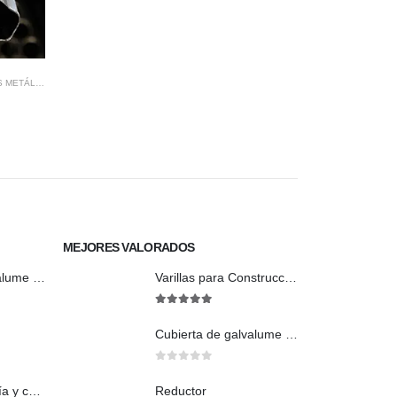
METÁLICAS
MEJORES VALORADOS
Cubierta de galvalume natural trapezoidal
Varillas para Construcción
5
out of 5
Cubierta de galvalume natural trapezoidal
0
out of 5
Union De agua fría y caliente
Reductor