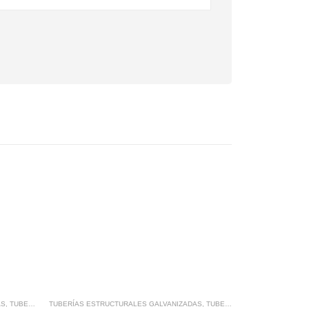
AS
,
TUBERÍAS METÁLICAS
TUBERÍAS ESTRUCTURALES GALVANIZADAS
,
TUBERÍAS METÁLICAS