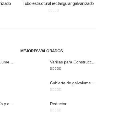
nizado
Tubo estructural rectangular galvanizado
0
out of 5
MEJORES VALORADOS
Cubierta de galvalume natural trapezoidal
Varillas para Construcción
5
out of 5
Cubierta de galvalume natural trapezoidal
0
out of 5
Union De agua fría y caliente
Reductor
0
out of 5