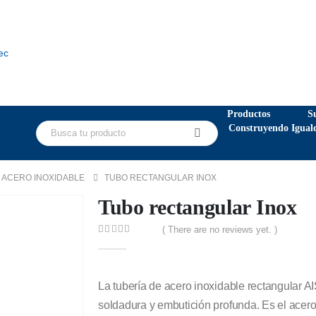
ec
Productos
S
Construyendo Igual
 ACERO INOXIDABLE
TUBO RECTANGULAR INOX
Tubo rectangular Inox
( There are no reviews yet. )
0
out of 5
La tubería de acero inoxidable rectangular A
soldadura y embutición profunda. Es el acero 