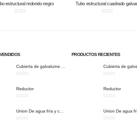
ubo estructural redondo negro
Tubo estructural cuadrado galva
0
out of 5
0
out of 5
VENDIDOS
PRODUCTOS RECIENTES
Cubierta de galvalume natural trapezoidal
0
out of 5
0
out of 5
Reductor
Reductor
0
out of 5
0
out of 5
Union De agua fría y caliente
0
out of 5
0
out of 5