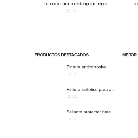
Tubo mecánico rectangular negro
t
0
out of 5
PRODUCTOS DESTACADOS
MEJOR 
Pintura anticorrosiva
0
out of 5
Pintura sintetico para auto brillante
0
out of 5
Sellante protector bate piedra
0
out of 5