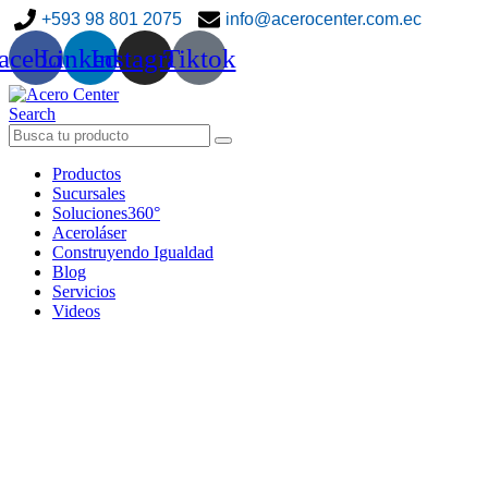
+593 98 801 2075
info@acerocenter.com.ec
acebook
Linkedin
Instagram
Tiktok
Search
Productos
Sucursales
Soluciones360°
Aceroláser
Construyendo Igualdad
Blog
Servicios
Videos