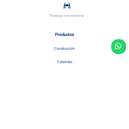
Trabaja con nosotros
Productos
Construcción
Cubiertas
Tuberías Metálicas
+ Más
Informacion de contacto
Email:
info@acerocenter.com.ec
Numero de telefono: