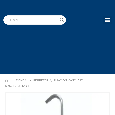
Construyen
TIENDA
FERRETERÍA
,
FIJACIÓN Y ANCLAJE
GANCHOS TIPO J