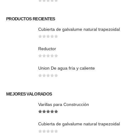
0
out of 5
PRODUCTOS RECIENTES
Cubierta de galvalume natural trapezoidal
0
out of 5
Reductor
0
out of 5
Union De agua fría y caliente
0
out of 5
MEJORES VALORADOS
Varillas para Construcción
5
out of 5
Cubierta de galvalume natural trapezoidal
0
out of 5