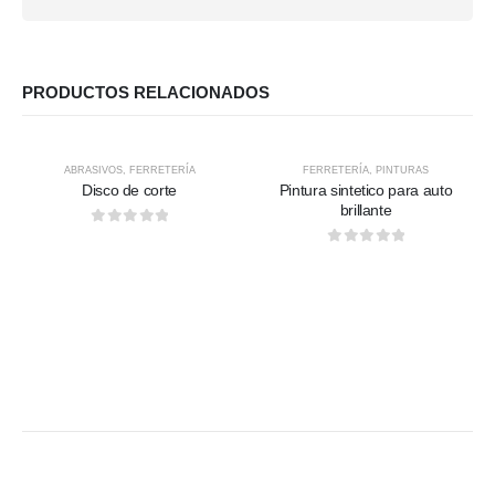
PRODUCTOS RELACIONADOS
HOT
ABRASIVOS
,
FERRETERÍA
FERRETERÍA
,
PINTURAS
Disco de corte
Pintura sintetico para auto
brillante
0
out of 5
0
out of 5