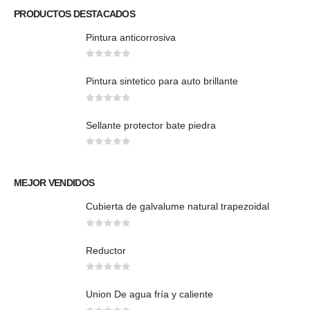
PRODUCTOS DESTACADOS
Pintura anticorrosiva
0
out of 5
Pintura sintetico para auto brillante
0
out of 5
Sellante protector bate piedra
0
out of 5
MEJOR VENDIDOS
Cubierta de galvalume natural trapezoidal
0
out of 5
Reductor
0
out of 5
Union De agua fría y caliente