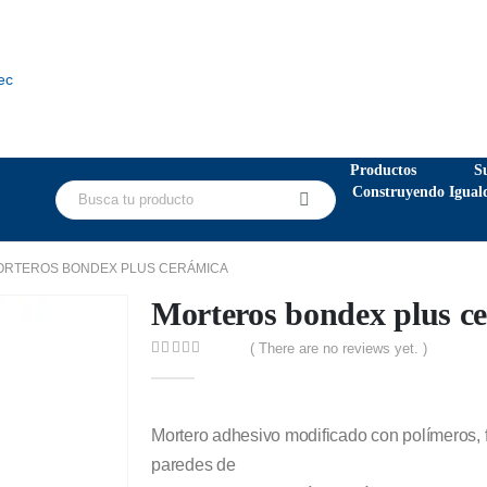
ec
Productos
S
Construyendo Igual
ORTEROS BONDEX PLUS CERÁMICA
Morteros bondex plus c
( There are no reviews yet. )
0
out of 5
Mortero adhesivo modificado con polímeros, 
paredes de