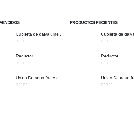
VENDIDOS
PRODUCTOS RECIENTES
Cubierta de galvalume natural trapezoidal
0
out of 5
0
out of 5
Reductor
Reductor
0
out of 5
0
out of 5
Union De agua fría y caliente
0
out of 5
0
out of 5