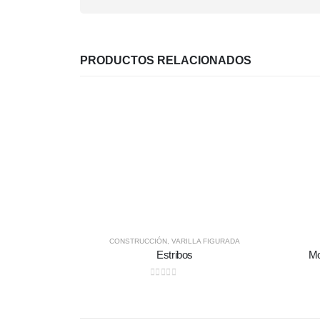
PRODUCTOS RELACIONADOS
CONSTRUCCIÓN
,
VARILLA FIGURADA
Estribos
Mo
0
out of 5