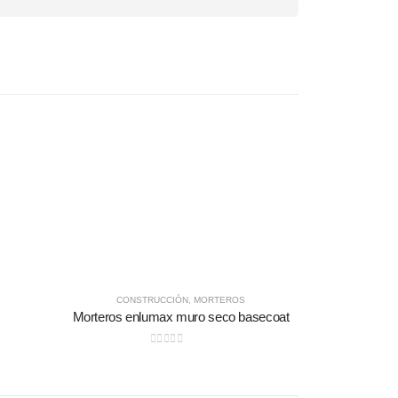
CONSTRUCCIÓN
,
MORTEROS
Morteros enlumax muro seco basecoat
0
out of 5