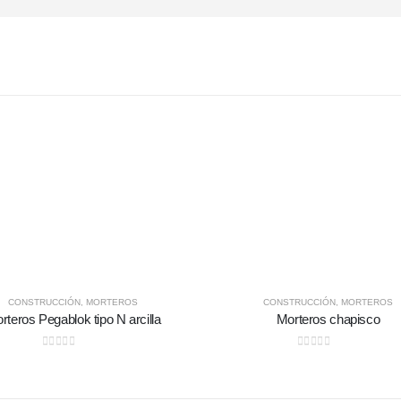
CONSTRUCCIÓN
,
MORTEROS
CONSTRUCCIÓN
,
MORTEROS
rteros Pegablok tipo N arcilla
Morteros chapisco
0
out of 5
0
out of 5