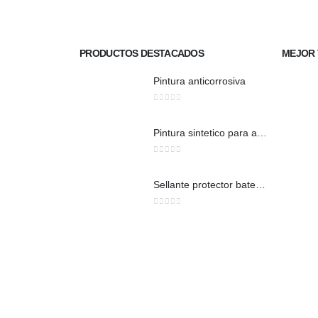
PRODUCTOS DESTACADOS
MEJOR 
Pintura anticorrosiva
0
out of 5
Pintura sintetico para auto brillante
0
out of 5
Sellante protector bate piedra
0
out of 5