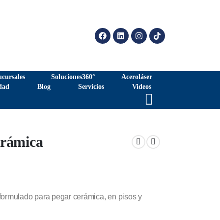
ucursales
Soluciones360°
Aceroláser
dad
Blog
Servicios
Videos
erámica
formulado para pegar cerámica, en pisos y