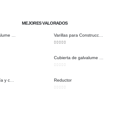
MEJORES VALORADOS
Cubierta de galvalume natural trapezoidal
Varillas para Construcción
5
out of 5
Cubierta de galvalume natural trapezoidal
0
out of 5
Union De agua fría y caliente
Reductor
0
out of 5