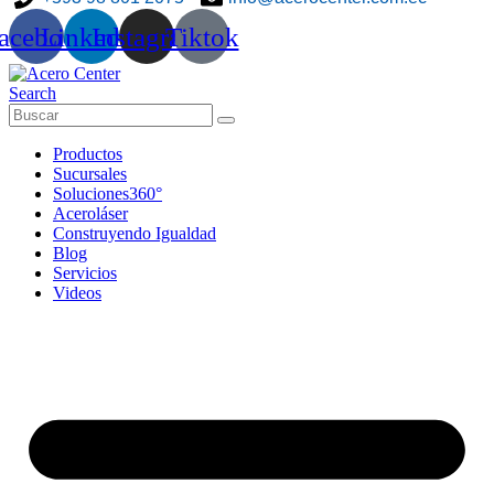
acebook
Linkedin
Instagram
Tiktok
Search
Productos
Sucursales
Soluciones360°
Aceroláser
Construyendo Igualdad
Blog
Servicios
Videos