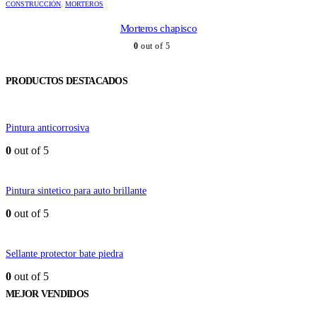
CONSTRUCCIÓN
,
MORTEROS
Morteros chapisco
0
out of 5
PRODUCTOS DESTACADOS
Pintura anticorrosiva
0
out of 5
Pintura sintetico para auto brillante
0
out of 5
Sellante protector bate piedra
0
out of 5
MEJOR VENDIDOS