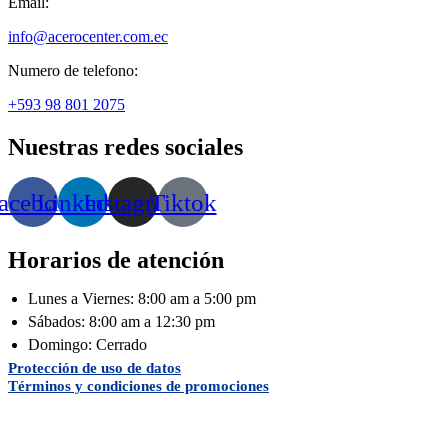
Email:
info@acerocenter.com.ec
Numero de telefono:
+593 98 801 2075
Nuestras redes sociales
acebook
Linkedin
Instagram
Tiktok
Horarios de atención
Lunes a Viernes: 8:00 am a 5:00 pm
Sábados: 8:00 am a 12:30 pm
Domingo: Cerrado
Protección de uso de datos
Términos y condiciones de promociones