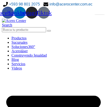
+593 98 801 2075
info@acerocenter.com.ec
acebook
Linkedin
Instagram
Tiktok
Search
Productos
Sucursales
Soluciones360°
Aceroláser
Construyendo Igualdad
Blog
Servicios
Videos