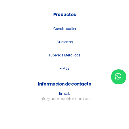
Productos
Construcción
Cubiertas
Tuberías Metálicas
+ Más
Informacion de contacto
Email:
info@acerocenter.com.ec
Numero de telefono:
+593 98 801 2075
Nuestras redes sociales