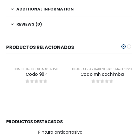
ADDITIONAL INFORMATION
REVIEWS (0)
PRODUCTOS RELACIONADOS
DOMICILIARIO
,
SISTEMAS EN PVC
DE AGUA FRÍA Y CALIENTE
,
SISTEMAS EN PVC
Codo 90°
Codo mh cachimba
0
out of 5
0
out of 5
PRODUCTOS DESTACADOS
Pintura anticorrosiva