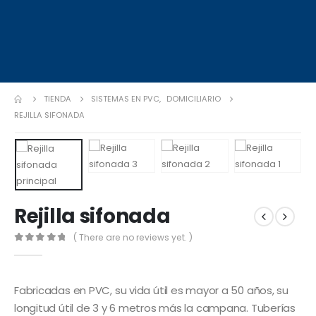
TIENDA
SISTEMAS EN PVC
,
DOMICILIARIO
REJILLA SIFONADA
Rejilla sifonada
( There are no reviews yet. )
0
out of 5
Fabricadas en PVC, su vida útil es mayor a 50 años, su
longitud útil de 3 y 6 metros más la campana. Tuberías