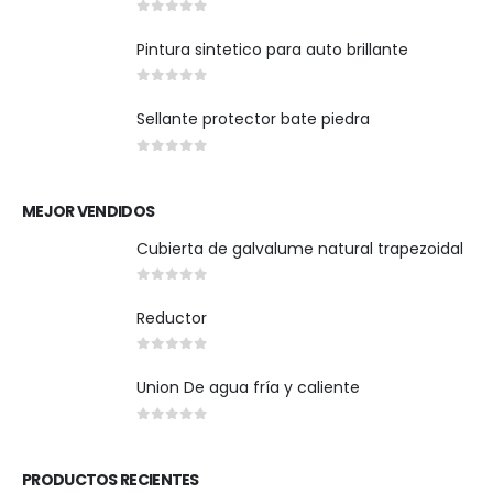
0
out of 5
Pintura sintetico para auto brillante
0
out of 5
Sellante protector bate piedra
0
out of 5
MEJOR VENDIDOS
Cubierta de galvalume natural trapezoidal
0
out of 5
Reductor
0
out of 5
Union De agua fría y caliente
0
out of 5
PRODUCTOS RECIENTES