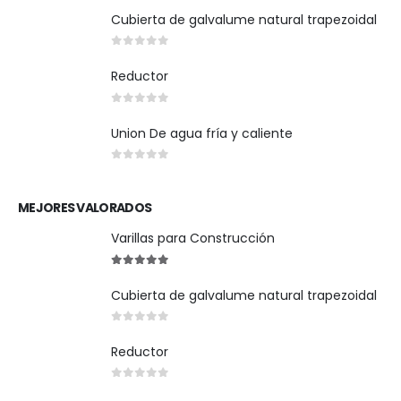
Cubierta de galvalume natural trapezoidal
0
out of 5
Reductor
0
out of 5
Union De agua fría y caliente
0
out of 5
MEJORES VALORADOS
Varillas para Construcción
5
out of 5
Cubierta de galvalume natural trapezoidal
0
out of 5
Reductor
0
out of 5