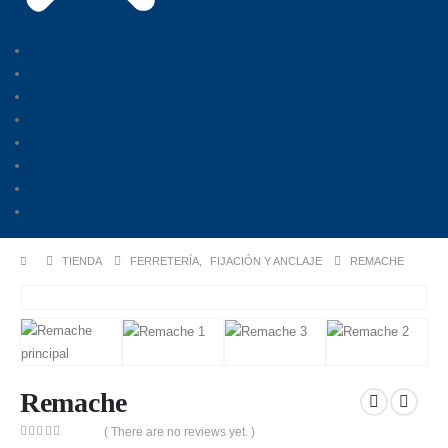
Productos
Sucursales
Soluciones360°
Aceroláser
Construyendo Igualdad
Blog
Servicios
Videos
TIENDA
FERRETERÍA
,
FIJACIÓN Y ANCLAJE
REMACHE
Remache
( There are no reviews yet. )