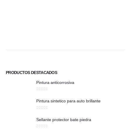
PRODUCTOS DESTACADOS
Pintura anticorrosiva
0
out of 5
Pintura sintetico para auto brillante
0
out of 5
Sellante protector bate piedra
0
out of 5