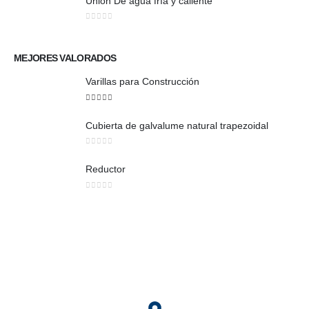
Union De agua fría y caliente
0
out of 5
MEJORES VALORADOS
Varillas para Construcción
5
out of 5
Cubierta de galvalume natural trapezoidal
0
out of 5
Reductor
0
out of 5