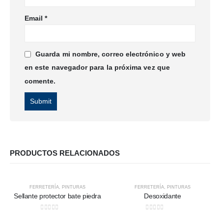
Email
*
Guarda mi nombre, correo electrónico y web
en este navegador para la próxima vez que
comente.
PRODUCTOS RELACIONADOS
HOT
FERRETERÍA
,
PINTURAS
FERRETERÍA
,
PINTURAS
Sellante protector bate piedra
Desoxidante
0
out of 5
0
out of 5