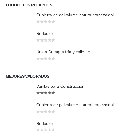
PRODUCTOS RECIENTES
Cubierta de galvalume natural trapezoidal
0
out of 5
Reductor
0
out of 5
Union De agua fría y caliente
0
out of 5
MEJORES VALORADOS
Varillas para Construcción
5
out of 5
Cubierta de galvalume natural trapezoidal
0
out of 5
Reductor