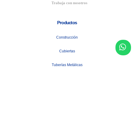
Trabaja con nosotros
Productos
Construcción
Cubiertas
Tuberías Metálicas
+ Más
Informacion de contacto
Email:
info@acerocenter.com.ec
Numero de telefono:
+593 98 801 2075
Nuestras redes sociales