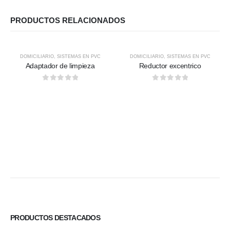
PRODUCTOS RELACIONADOS
DOMICILIARIO
,
SISTEMAS EN PVC
DOMICILIARIO
,
SISTEMAS EN PVC
Adaptador de limpieza
Reductor excentrico
0
out of 5
0
out of 5
PRODUCTOS DESTACADOS