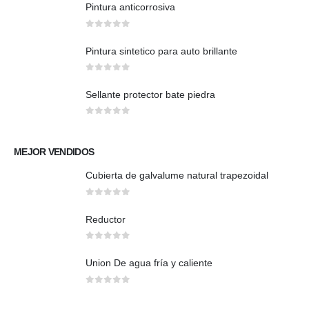
Pintura anticorrosiva
0
out of 5
Pintura sintetico para auto brillante
0
out of 5
Sellante protector bate piedra
0
out of 5
MEJOR VENDIDOS
Cubierta de galvalume natural trapezoidal
0
out of 5
Reductor
0
out of 5
Union De agua fría y caliente
0
out of 5