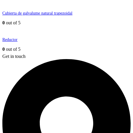
Cubierta de galvalume natural trapezoidal
0
out of 5
Reductor
0
out of 5
Get in touch