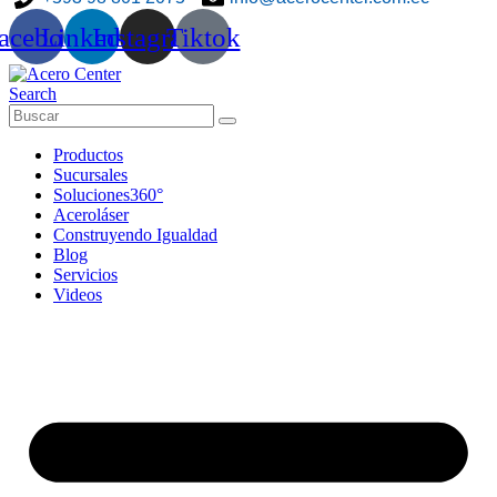
acebook
Linkedin
Instagram
Tiktok
Search
Productos
Sucursales
Soluciones360°
Aceroláser
Construyendo Igualdad
Blog
Servicios
Videos