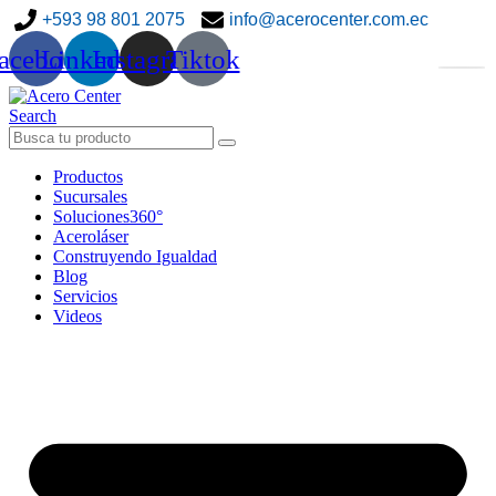
+593 98 801 2075
info@acerocenter.com.ec
acebook
Linkedin
Instagram
Tiktok
Search
Productos
Sucursales
Soluciones360°
Aceroláser
Construyendo Igualdad
Blog
Servicios
Videos