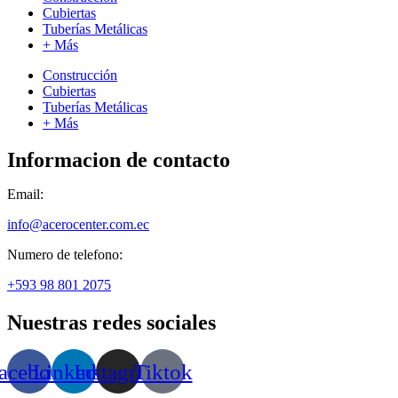
Cubiertas
Tuberías Metálicas
+ Más
Construcción
Cubiertas
Tuberías Metálicas
+ Más
Informacion de contacto
Email:
info@acerocenter.com.ec
Numero de telefono:
+593 98 801 2075
Nuestras redes sociales
acebook
Linkedin
Instagram
Tiktok