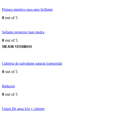
Pintura sintetico para auto brillante
0
out of 5
Sellante protector bate piedra
0
out of 5
MEJOR VENDIDOS
Cubierta de galvalume natural trapezoidal
0
out of 5
Reductor
0
out of 5
Union De agua fría y caliente