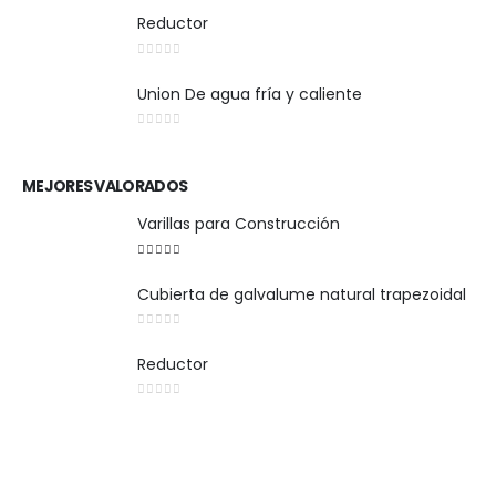
Reductor
0
out of 5
Union De agua fría y caliente
0
out of 5
MEJORES VALORADOS
Varillas para Construcción
5
out of 5
Cubierta de galvalume natural trapezoidal
0
out of 5
Reductor
0
out of 5