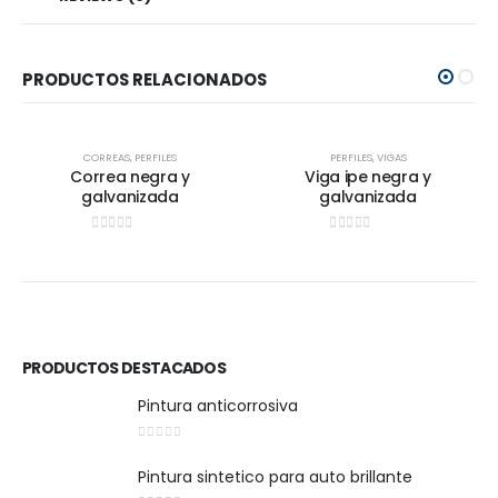
PRODUCTOS RELACIONADOS
CORREAS
,
PERFILES
PERFILES
,
VIGAS
Correa negra y
Viga ipe negra y
galvanizada
galvanizada
0
out of 5
0
out of 5
PRODUCTOS DESTACADOS
Pintura anticorrosiva
0
out of 5
Pintura sintetico para auto brillante