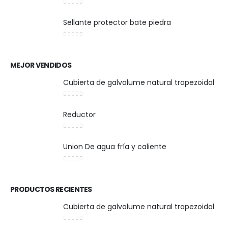
0
out of 5
Sellante protector bate piedra
0
out of 5
MEJOR VENDIDOS
Cubierta de galvalume natural trapezoidal
0
out of 5
Reductor
0
out of 5
Union De agua fría y caliente
0
out of 5
PRODUCTOS RECIENTES
Cubierta de galvalume natural trapezoidal
0
out of 5