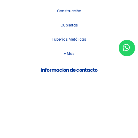
Construcción
Cubiertas
Tuberías Metálicas
+ Más
Informacion de contacto
Email:
info@acerocenter.com.ec
Numero de telefono:
+593 98 801 2075
Nuestras redes sociales
Horarios de atención