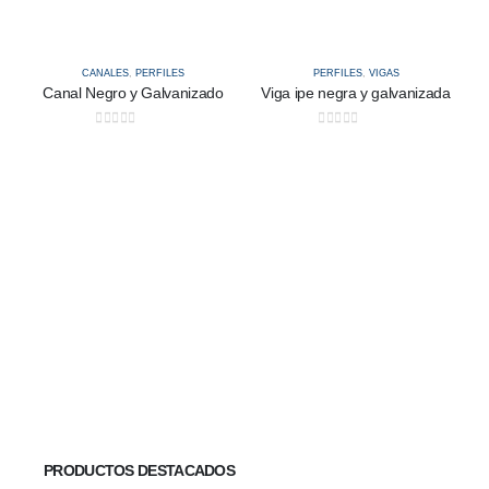
CANALES
,
PERFILES
PERFILES
,
VIGAS
Canal Negro y Galvanizado
Viga ipe negra y galvanizada
0
out of 5
0
out of 5
PRODUCTOS DESTACADOS