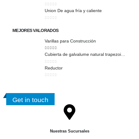
0
out of 5
Union De agua fría y caliente
0
out of 5
MEJORES VALORADOS
Varillas para Construcción
5
out of 5
Cubierta de galvalume natural trapezoidal
0
out of 5
Reductor
0
out of 5
Get in touch
Nuestras Sucursales