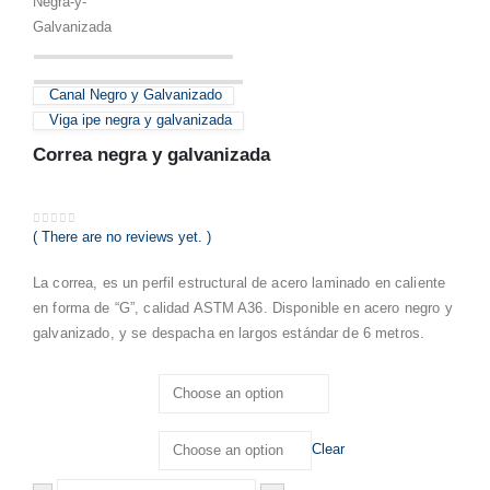
Canal Negro y Galvanizado
Viga ipe negra y galvanizada
Correa negra y galvanizada
( There are no reviews yet. )
0
out of 5
La correa, es un perfil estructural de acero laminado en caliente
en forma de “G”, calidad ASTM A36. Disponible en acero negro y
galvanizado, y se despacha en largos estándar de 6 metros.
Seleccionar
Tipo
Clear