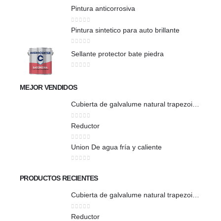
Pintura anticorrosiva
0
out of 5
Pintura sintetico para auto brillante
0
out of 5
Sellante protector bate piedra
0
out of 5
MEJOR VENDIDOS
Cubierta de galvalume natural trapezoidal
0
out of 5
Reductor
0
out of 5
Union De agua fría y caliente
0
out of 5
PRODUCTOS RECIENTES
Cubierta de galvalume natural trapezoidal
0
out of 5
Reductor