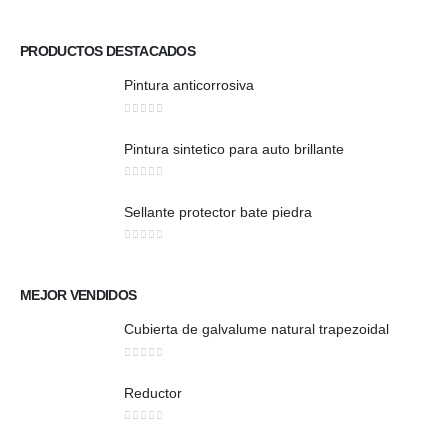
PRODUCTOS DESTACADOS
Pintura anticorrosiva
0
out of 5
Pintura sintetico para auto brillante
0
out of 5
Sellante protector bate piedra
0
out of 5
MEJOR VENDIDOS
Cubierta de galvalume natural trapezoidal
0
out of 5
Reductor
0
out of 5