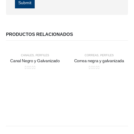
PRODUCTOS RELACIONADOS
CANALES
,
PERFILES
CORREAS
,
PERFILES
Canal Negro y Galvanizado
Correa negra y galvanizada
0
out of 5
0
out of 5