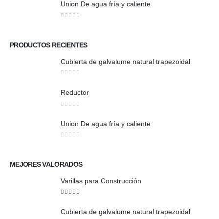
Union De agua fría y caliente
0
out of 5
PRODUCTOS RECIENTES
Cubierta de galvalume natural trapezoidal
0
out of 5
Reductor
0
out of 5
Union De agua fría y caliente
0
out of 5
MEJORES VALORADOS
Varillas para Construcción
5
out of 5
Cubierta de galvalume natural trapezoidal