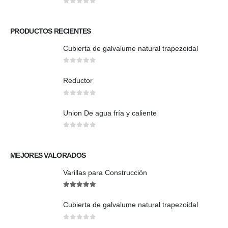
0
out of 5
PRODUCTOS RECIENTES
Cubierta de galvalume natural trapezoidal
0
out of 5
Reductor
0
out of 5
Union De agua fría y caliente
0
out of 5
MEJORES VALORADOS
Varillas para Construcción
5
out of 5
Cubierta de galvalume natural trapezoidal
0
out of 5