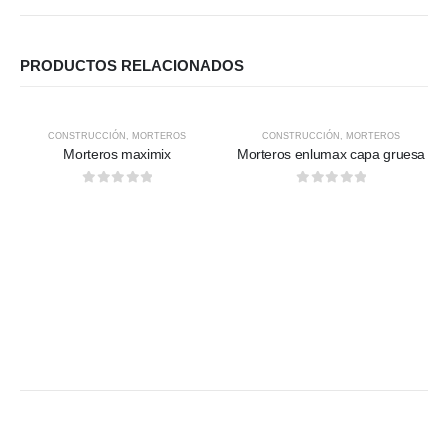
PRODUCTOS RELACIONADOS
CONSTRUCCIÓN
,
MORTEROS
CONSTRUCCIÓN
,
MORTEROS
Morteros maximix
Morteros enlumax capa gruesa
0
out of 5
0
out of 5