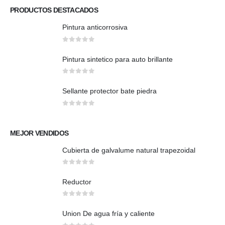
PRODUCTOS DESTACADOS
Pintura anticorrosiva
0
out of 5
Pintura sintetico para auto brillante
0
out of 5
Sellante protector bate piedra
0
out of 5
MEJOR VENDIDOS
Cubierta de galvalume natural trapezoidal
0
out of 5
Reductor
0
out of 5
Union De agua fría y caliente