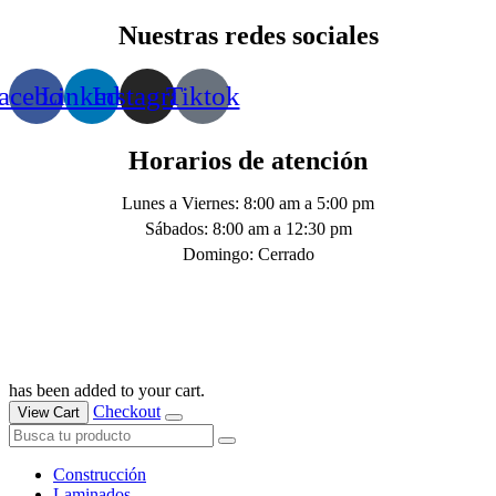
Nuestras redes sociales
acebook
Linkedin
Instagram
Tiktok
Horarios de atención
Lunes a Viernes: 8:00 am a 5:00 pm
Sábados: 8:00 am a 12:30 pm
Domingo: Cerrado
has been added to your cart.
Checkout
View Cart
Construcción
Laminados