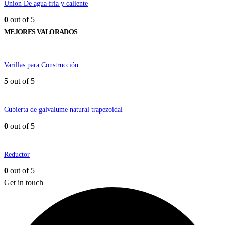
Union De agua fría y caliente
0
out of 5
MEJORES VALORADOS
Varillas para Construcción
5
out of 5
Cubierta de galvalume natural trapezoidal
0
out of 5
Reductor
0
out of 5
Get in touch