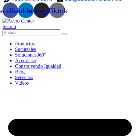
acebook
Linkedin
Instagram
Tiktok
Search
Productos
Sucursales
Soluciones360°
Aceroláser
Construyendo Igualdad
Blog
Servicios
Videos