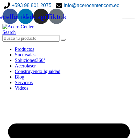
+593 98 801 2075
info@acerocenter.com.ec
acebook
Linkedin
Instagram
Tiktok
Search
Productos
Sucursales
Soluciones360°
Aceroláser
Construyendo Igualdad
Blog
Servicios
Videos