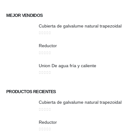
0
out of 5
MEJOR VENDIDOS
Cubierta de galvalume natural trapezoidal
0
out of 5
Reductor
0
out of 5
Union De agua fría y caliente
0
out of 5
PRODUCTOS RECIENTES
Cubierta de galvalume natural trapezoidal
0
out of 5
Reductor
0
out of 5