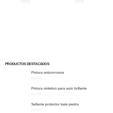
0
out of 5
0
out of 5
PRODUCTOS DESTACADOS
Pintura anticorrosiva
0
out of 5
Pintura sintetico para auto brillante
0
out of 5
Sellante protector bate piedra