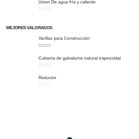
Union De agua fría y caliente
0
out of 5
MEJORES VALORADOS
Varillas para Construcción
5
out of 5
Cubierta de galvalume natural trapezoidal
0
out of 5
Reductor
0
out of 5