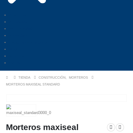
Productos
Sucursales
Soluciones360°
Aceroláser
Construyendo Igualdad
Blog
Servicios
Videos
TIENDA
CONSTRUCCIÓN
,
MORTEROS
MORTEROS MAXISEAL STANDARD
Morteros maxiseal