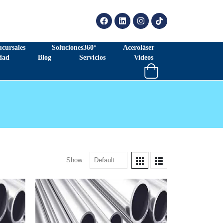
ucursales
Soluciones360°
Aceroláser
dad
Blog
Servicios
Videos
Show: