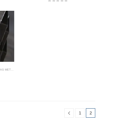
0
out of 5
 METÁLICAS
1
2