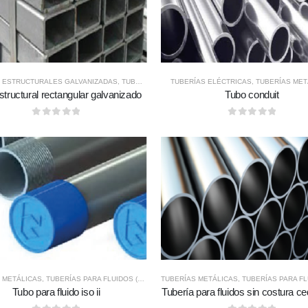
 ESTRUCTURALES GALVANIZADAS
,
TUBERÍAS METÁLICAS
TUBERÍAS ELÉCTRICAS
,
TUBERÍAS MET
structural rectangular galvanizado
Tubo conduit
0
out of 5
0
out of 5
 METÁLICAS
,
TUBERÍAS PARA FLUIDOS (CAÑERIAS)
TUBERÍAS METÁLICAS
,
TUBERÍAS PARA FLUIDOS (
Tubo para fluido iso ii
Tubería para fluidos sin costura c