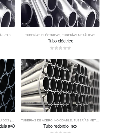
ÁLICAS
TUBERÍAS ELÉCTRICAS
,
TUBERÍAS METÁLICAS
Tubo eléctrico
0
out of 5
CAÑERIAS)
TUBERIAS DE ACERO INOXIDABLE
,
TUBERÍAS METÁLICAS
edula #40
Tubo redondo Inox