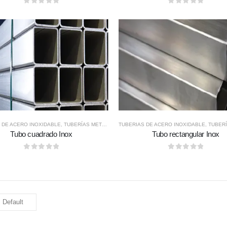
0
out of 5
0
out of 5
 DE ACERO INOXIDABLE
,
TUBERÍAS METÁLICAS
TUBERIAS DE ACERO INOXIDABLE
,
TUBERÍAS
Tubo cuadrado Inox
Tubo rectangular Inox
0
out of 5
0
out of 5